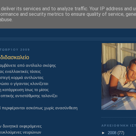
deliver its services and to analyze traffic. Your IP address and 
formance and security metrics to ensure quality of service, gen
abuse.
ΠΟΙΗΤΙΚΟΣ ΛΑΒΥΡΙΝΘΟΣ
ΚΤΩΒΡΊΟΥ 2009
οδιδασκαλείο
αμβάνετε από αντίλαλο σκέψης
ας εναλλακτικές τάσεις
στεγή κορμιά αντλώντας
ώσει ο γίγαντας κλονίζεται
η κατάρρευση ίσως το μίσος
οπτικής αντιστάθμισης ταλανίζει
ί περιφέρονται ασκόπως χωρίς ανασύνθεση
ΑΡΧΕΙΟΘΉΚΗ ΙΣ
ν δυνητικά εκφερόμενες
κυκλούμενες νευρώνων
►
2008
(77)