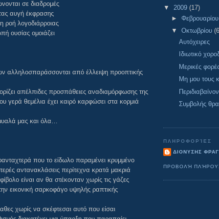
νονται σε διαδρομές
▼
2009
(17)
τας αυγή έκφρασης
►
Φεβρουαρίο
η ροή λογοδιάρροιας
▼
Οκτωβρίου
(6
ωπή ουσίας ομοιάζει
Αυτόχειρες
Ιδιωτικό χορο
Μερικές φορέ
γων αλληλοσπαράσσονται από έλλειψη προοπτικής
Μη μου τους 
Περιδιαβαίνο
 ορίζει απέλπιδες προσπάθειες αναδιαμόρφωσης της
 γερά θεμέλια έχει καιρό καρφώσει στα κορμιά
Συμβολής θρ
 μυαλά μας και όλα…
ΠΛΗΡΟΦΟΡΊΕΣ
ΔΙΟΝΥΣΗΣ ΦΡΑ
φανταχτερά που το είδωλο παραμένει κρυμμένο
ΠΡΟΒΟΛΉ ΠΛΉΡΟΥ
ερές αντανακλάσεις περίτεχνα κρατά μακριά
φίβολο είναι αν θα στέκονταν χωρίς τις γάζες
 την εικονική σαρκοφάγο υψηλής ραπτικής
αθες χωρίς να σκέφτεσαι αυτό που είσαι
σμός διακατέχει μια ύπαρξη που παραπαίει