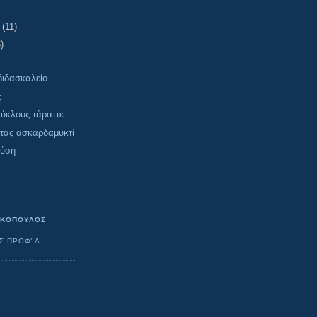
υ
(11)
)
διδασκαλείο
ς
κύκλους τάραττε
ντας ασκαρδαμυκτί
αύση
ΓΚΟΠΟΥΛΟΣ
Σ ΠΡΟΦΊΛ