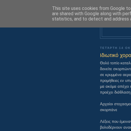
This site uses cookies from Google to 
are shared with Google along with per
statistics, and to detect and address 
ΤΕΤΆΡΤΗ 14 Ο
Ιδιωτικό χορ
Θολό τοπίο καταλ
δονείτε σκορπώντ
σε κρυμμένα αερο
προμήθειες εν υπν
μα ακόμα απέχει 
προέχει διάθλαση 
Αρχαίοι στοχασμο
σκορπάνε
Λέξεις που έμεινα
βολοδέρνουν ανα