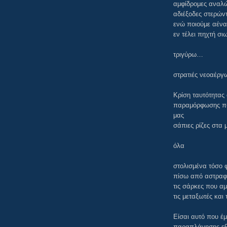
αμφίδρομες αναλώ
αδιέξοδες στερών
ενώ ποιούμε αένα
εν τέλει πηχτή σι
τριγύρω…
στρατιές νεοαέρ
Κρίση ταυτότητας
παραμόρφωσης που
μας
σάπιες ρίζες στα
όλα
στολισμένα τόσο 
πίσω από αστραφτ
τις σάρκες που αμ
τις μεταξωτές και
Είσαι αυτό που έμ
παραπλάνησης εθι