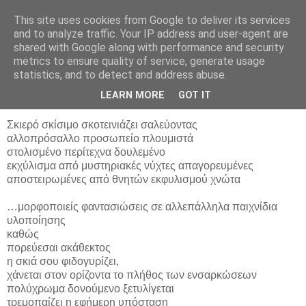
This site uses cookies from Google to deliver its services
ΠΟΙΗΤΙΚΟΣ ΛΑΒΥΡΙΝΘΟΣ
and to analyze traffic. Your IP address and user-agent are
shared with Google along with performance and security
metrics to ensure quality of service, generate usage
statistics, and to detect and address abuse.
Παρασκευή 7 Μαρτίου 2008
Απορίας άξιο
LEARN MORE
GOT IT
Σκιερό σκίσιμο σκοτεινιάζει σαλεύοντας
αλλοπρόσαλλο προσωπείο πλουμιστά
στολισμένο περίτεχνα δουλεμένο
εκχύλισμα από μυστηριακές νύχτες απαγορευμένες
αποστειρωμένες από θνητών εκφυλισμού χνώτα
…μορφοποιείς φαντασιώσεις σε αλλεπάλληλα παιχνίδια
υλοποίησης
καθώς
πορεύεσαι ακάθεκτος
η σκιά σου φιδογυρίζει,
χάνεται στον ορίζοντα το πλήθος των ενσαρκώσεων
πολύχρωμα δονούμενο ξετυλίγεται
τρεμοπαίζει η εφήμερη υπόσταση