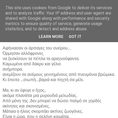
This site uses cookies from Google to deliver its services
ΠΟΙΗΤΙΚΟΣ ΛΑΒΥΡΙΝΘΟΣ
and to analyze traffic. Your IP address and user-agent are
shared with Google along with performance and security
metrics to ensure quality of service, generate usage
statistics, and to detect and address abuse.
Παρασκευή 7 Μαρτίου 2008
Οι άρπαγες του ονείρου
LEARN MORE
GOT IT
Αφήνιασαν οι άρπαγες του ονείρου...
Όρμησαν αλλόφρονες
να ξεσκίσουν τα πέπλα τα αραχνοΰφαντα.
Καμωμένα από δάκρυ και γέλιο
ανήμπορα,
ανεμίζουν σε ανέμους γεννημένους από πνευμόνια βρώμικα.
Κι έπειτα ...σιωπή...βαριά και πηχτή σα μέλι.
Μα, κι αν έφυγε ο ήχος,
ακόμα πλανάται μια μυρουδιά μελωδίας.
Από μόνη της ,δεν μπορεί να δώσει παλμό σε χορδές
ακίνητες και σκονισμένες.
Μάταια ο ήλιος σκορπάει ακτίνες ζωογόνες.
Είναι η ώρα, που η σελήνη κοιμάται.